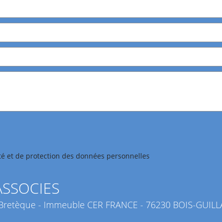
lité et de protection des données personnelles
ASSOCIES
 la Bretèque - Immeuble CER FRANCE - 76230 BOIS-GUI